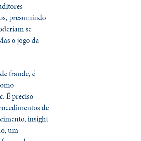
uditores
vos, presumindo
poderiam se
Mas o jogo da
de fraude, é
 como
c. É preciso
procedimentos de
cimento, insight
ão, um