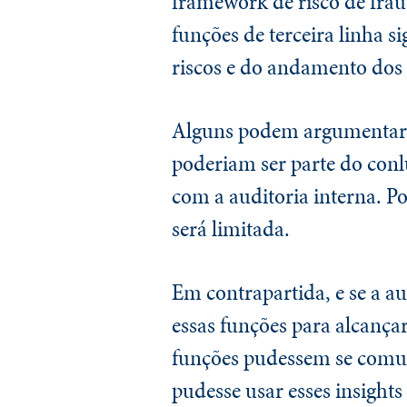
framework de risco de fra
funções de terceira linha 
riscos e do andamento dos 
Alguns podem argumentar qu
poderiam ser parte do conl
com a auditoria interna. Po
será limitada.
Em contrapartida, e se a a
essas funções para alcança
funções pudessem se comun
pudesse usar esses insight