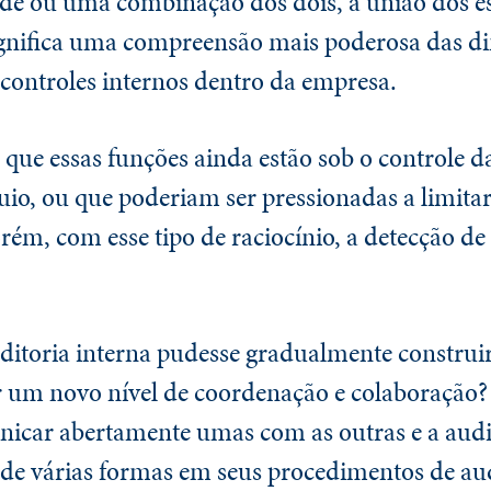
ude ou uma combinação dos dois, a união dos e
significa uma compreensão mais poderosa das 
controles internos dentro da empresa.
e essas funções ainda estão sob o controle da
uio, ou que poderiam ser pressionadas a limit
rém, com esse tipo de raciocínio, a detecção d
uditoria interna pudesse gradualmente constru
r um novo nível de coordenação e colaboração? 
icar abertamente umas com as outras e a audit
s de várias formas em seus procedimentos de au