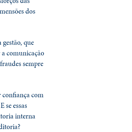
sforços das
dimensões dos
 gestão, que
ar a comunicação
e fraudes sempre
ir confiança com
E se essas
oria interna
ditoria?