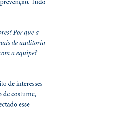
e prevenção. Tudo
ores
? Por que a
mais de auditoria
com a equipe?
to de interesses
o de costume,
ectado esse