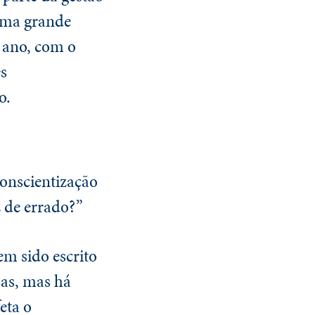
 uma grande
 ano, com o
es
o.
conscientização
z de errado?”
em sido escrito
sas, mas há
eta o