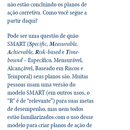
não estão concluindo os planos de
ação corretiva. Como você segue a
partir daqui?
Pode ser uma questão de quão
SMART (
S
pecific,
M
easurable,
A
chievable,
R
isk-based
e
T
ime-
bound
– Específico, Mensurável,
Alcançável, Baseado em Riscos e
Temporal) seus planos são. Muitas
pessoas usam uma versão do
modelo SMART (em outros usos, o
“R” é de “relevante”) para suas metas
de desempenho, mas nem todos
estão familiarizados com o uso desse
modelo para criar planos de ação de