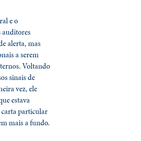
al e o
 auditores
de alerta, mas
onais a serem
nternos. Voltando
os sinais de
ira vez, ele
que estava
carta particular
sem mais a fundo.