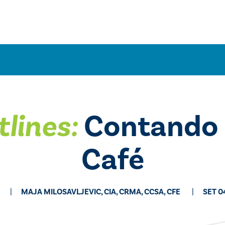
tlines:
Contando 
Café
​​​MAJA ​​MILOSAVLJEVIC, ​CIA, CRMA, CCSA, CFE
SET 0