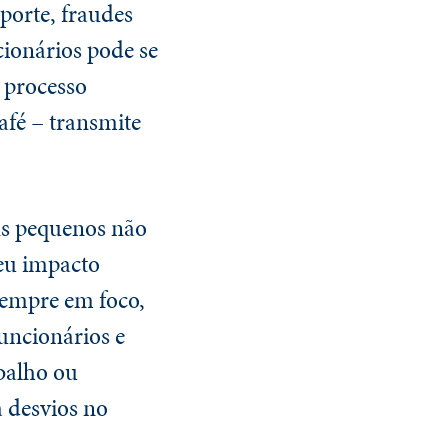
porte, fraudes
ionários pode se
 processo
fé – transmite
ns pequenos não
seu impacto
 sempre em foco,
uncionários e
balho ou
 desvios no