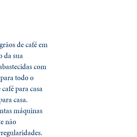
grãos de café em
o da sua
 abastecidas com
 para todo o
 café para casa
para casa.
antas máquinas
te não
rregularidades.