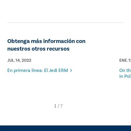
University of Edmonton in Alberta.
Obtenga más información con
nuestros otros recursos
JUL. 14, 2022
ENE. 1
En primera línea: El Jedi ERM
On th
in Po