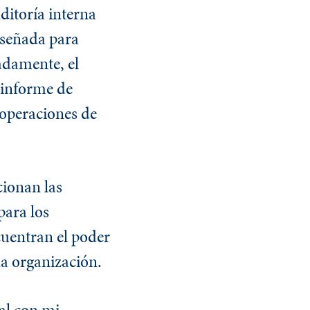
ditoría interna
iseñada para
adamente, el
 informe de
 operaciones de
ionan las
para los
cuentran el poder
na organización.
nal con mi