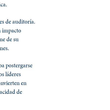
ica.
es de auditoría.
n impacto
ene de su
nes.
eba postergarse
s líderes
onvierten en
pacidad de