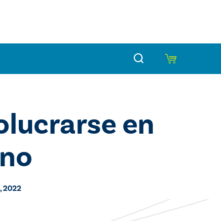
olucrarse en
eno
2, 2022