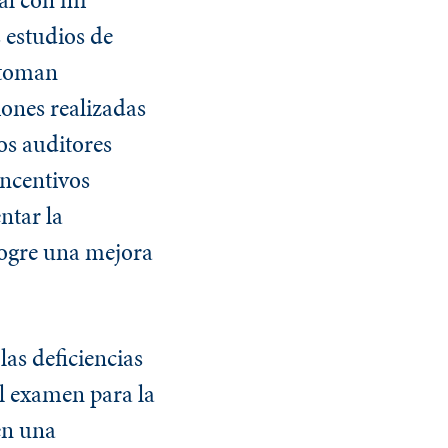
 estudios de
s toman
iones realizadas
os auditores
incentivos
ntar la
logre una mejora
as deficiencias
el examen para la
en una