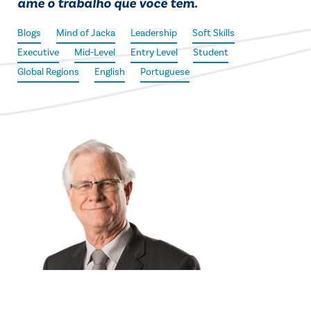
ame o trabalho que você tem.
Blogs
Mind of Jacka
Leadership
Soft Skills
Executive
Mid-Level
Entry Level
Student
Global Regions
English
Portuguese